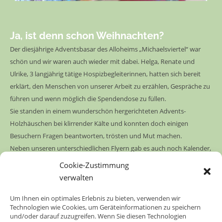
Ja, ist denn schon Weihnachten?
Der diesjährige Adventsbasar des Alloheims „Michaelsviertel“ war
schön und wir waren auch wieder mit dabei. Helga, Renate und
Ulrike, 3 langjährig tätige Hospizbegleiterinnen, hatten sich bereit
erklärt, den Menschen von unserer Arbeit zu erzählen, Gespräche zu
führen und wenn möglich die Spendendose zu füllen.
Sie standen in einem wunderschön hergerichteten Advents-
Holzhäuschen bei klirrender Kälte und konnten doch einigen
Besuchern Fragen beantworten, trösten und Mut machen.
Neben unseren unterschiedlichen Flyern gab es auch noch Kalender,
Schirme, Tuffisteine und Engel im Angebot.
Cookie-Zustimmung
Eins wurde auch an diesem Nachmittag klar: Der Tod gehört ins
verwalten
Leben und auch die letzte Lebenszeit ist Leben. Gerade jetzt in der
Adventszeit sollten wir uns unsere eigene Endlichkeit bewusst
Um Ihnen ein optimales Erlebnis zu bieten, verwenden wir
Technologien wie Cookies, um Geräteinformationen zu speichern
machen und öfter mal im Hier und Jetzt verweilen.
und/oder darauf zuzugreifen. Wenn Sie diesen Technologien