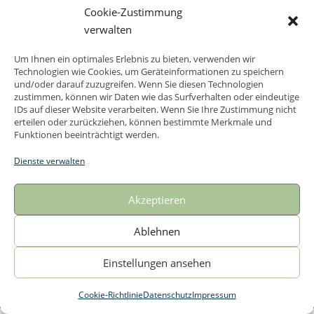
Cookie-Zustimmung
8. MÄRZ 2025
verwalten
Weltfrauentag
Weltfrauentag Der Hospizdienst Lebenszeiten Wuppertal e. V.
Um Ihnen ein optimales Erlebnis zu bieten, verwenden wir
Technologien wie Cookies, um Geräteinformationen zu speichern
unterstützt den internationalen Frauentag. „Frauen sind die
und/oder darauf zuzugreifen. Wenn Sie diesen Technologien
wahren Architekten der Gesellschaft.“ H.Beecher Stove
zustimmen, können wir Daten wie das Surfverhalten oder eindeutige
IDs auf dieser Website verarbeiten. Wenn Sie Ihre Zustimmung nicht
erteilen oder zurückziehen, können bestimmte Merkmale und
Funktionen beeinträchtigt werden.
Dienste verwalten
Impressum
Kontakt
Datenschutz
Akzeptieren
Cookie-Richtlinie (EU)
Ablehnen
Copyright ©2026 Lebenszeiten Wuppertal e.V. . All rights
reserved.
Powered by
WordPress
&
Designed by
Einstellungen ansehen
Bizberg Themes
Cookie-Richtlinie
Datenschutz
Impressum